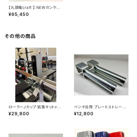
【九頭竜craft 】 NEWガンケー
ス GUNCASE
¥65,450
その他の商品
ローラーJカップ 拡張キットver.
ベンチ台用 プレートストレージ
2.0
ver.2.0
¥29,800
¥12,800