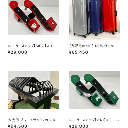
ローラーJカップ【MBC】スチー
【九頭竜craft 】 NEWガンケー
ル
ス GUNCASE
¥29,800
¥65,450
大会用 プレートラックver.2.0.
ローラーJカップ【ONI】スチール
¥94,500
¥29,800